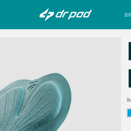
SER
Do