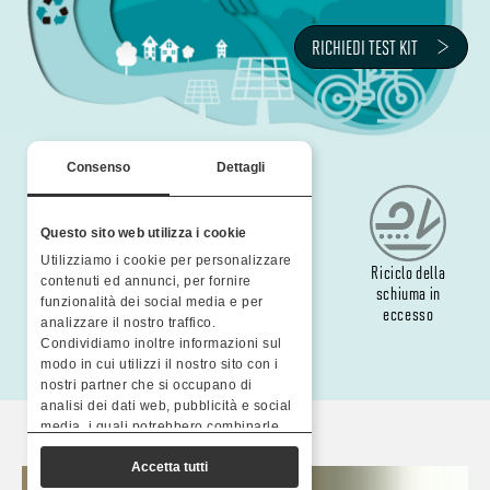
RICHIEDI TEST KIT
Consenso
Dettagli
Questo sito web utilizza i cookie
Utilizziamo i cookie per personalizzare
Colori a base di
Filati realizzati
Riciclo della
contenuti ed annunci, per fornire
acqua
con plastica
schiuma in
funzionalità dei social media e per
riciclata
eccesso
analizzare il nostro traffico.
Condividiamo inoltre informazioni sul
modo in cui utilizzi il nostro sito con i
nostri partner che si occupano di
analisi dei dati web, pubblicità e social
media, i quali potrebbero combinarle
con altre informazioni che hai fornito
Accetta tutti
loro o che hanno raccolto dal tuo
utilizzo dei loro servizi.