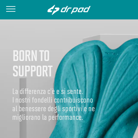
BORN TO
SUPPORT
La differenza c'è e si sente.
I nostri fondelli contribuiscono
al benessere degli sportivi e ne
migliorano la performance.