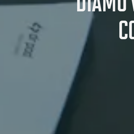
DIAMO V
C