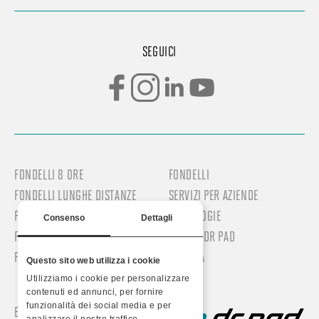
SEGUICI
FONDELLI 8 ORE
FONDELLI
FONDELLI LUNGHE DISTANZE
SERVIZI PER AZIENDE
FONDELLI DONNA
TECNOLOGIE
Consenso
Dettagli
FONDELLI UOMO
PERCHÉ DR PAD
FONDELLI PROFESSIONALI
AZIENDA
Questo sito web utilizza i cookie
Utilizziamo i cookie per personalizzare
contenuti ed annunci, per fornire
funzionalità dei social media e per
BLOG/NOTIZIE