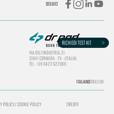
SEGUICI
RICHIEDI TEST KIT
VIA DELL’INDUSTRIA, 31
31041 CORNUDA - TV - (ITALIA)
TEL. +39 0423 622069
ITALIANO
ENGLISH
Y POLICY
/
COOKIE POLICY
CREDITI