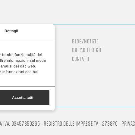
Dettagli
BLOG/NOTIZIE
AZIENDE
DR PAD TEST KIT
 fornire funzionalità dei
CONTATTI
oltre informazioni sul modo
AD
i analisi dei dati web,
e informazioni che hai
Accetta tutti
TA IVA: 03457850265 - REGISTRO DELLE IMPRESE TV - 273870 -
PRIVAC