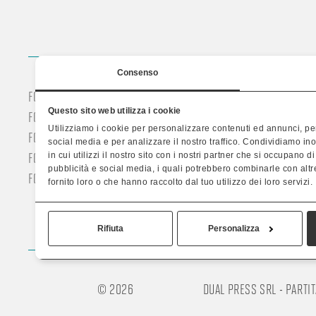
Consenso
FONDELLI 8 ORE
FONDELLI
Questo sito web utilizza i cookie
FONDELLI LUNGHE DISTANZE
SERVIZI PER 
Utilizziamo i cookie per personalizzare contenuti ed annunci, per
FONDELLI DONNA
TECNOLOGIE
social media e per analizzare il nostro traffico. Condividiamo in
FONDELLI UOMO
PERCHÉ DR P
in cui utilizzi il nostro sito con i nostri partner che si occupano d
pubblicità e social media, i quali potrebbero combinarle con altr
FONDELLI PROFESSIONALI
AZIENDA
fornito loro o che hanno raccolto dal tuo utilizzo dei loro servizi.
Rifiuta
Personalizza
© 2026
DUAL PRESS SRL - PARTI