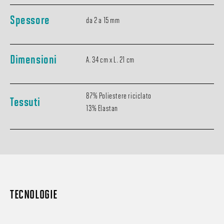
Spessore
da 2 a 15 mm
Dimensioni
A. 34 cm x L. 21 cm
87% Poliestere riciclato
Tessuti
13% Elastan
TECNOLOGIE