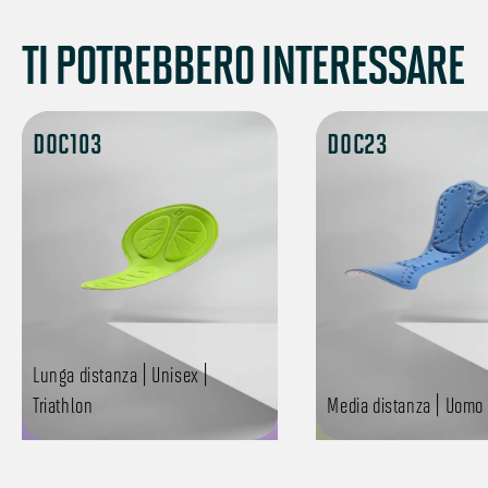
TI POTREBBERO INTERESSARE
DOC103
DOC23
Lunga distanza | Unisex |
Triathlon
Media distanza | Uomo 